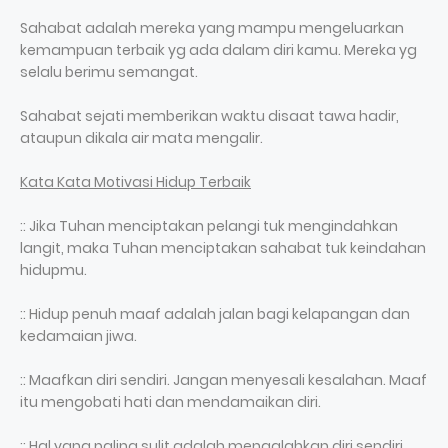
Sahabat adalah mereka yang mampu mengeluarkan
kemampuan terbaik yg ada dalam diri kamu. Mereka yg
selalu berimu semangat.
Sahabat sejati memberikan waktu disaat tawa hadir,
ataupun dikala air mata mengalir.
Kata Kata Motivasi Hidup Terbaik
:: Jika Tuhan menciptakan pelangi tuk mengindahkan
langit, maka Tuhan menciptakan sahabat tuk keindahan
hidupmu.
:: Hidup penuh maaf adalah jalan bagi kelapangan dan
kedamaian jiwa.
:: Maafkan diri sendiri. Jangan menyesali kesalahan. Maaf
itu mengobati hati dan mendamaikan diri.
:: Hal yang paling sulit adalah mengalahkan diri sendiri.