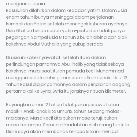
menguasai dunia.
Rasulullah dilahirkan dalam keadaan yatim. Dalam usia
enam tahun ibunya meninggal dalam perjalanan
kembali dari Yatrib setelah menengok kuburan ayahnya.
Usia 6tahun beliau sudah yatim-piatu dan tidak punya
pegangan. Sampai usia 8 tahun 2 bulan dibina dan didik
kakeknya Abdul Muthalib yang cukup berada.
Di usia ini kakeknyawafat, setelah itu ia dalam
perlindungan pamannya AbuThalib yang tidak sekaya
kakeknya, mulai saat itulah pemuda kecil Muhammad
menggembala kambing, mencari nafkah sendiri. Usia 12
tahun Rasul diajak pamannya dalam perjalanan dagang
pertama kali ke Syria. Syria itu jaraknya ribuan kilometer.
Bayangkan umur 12 tahun tidak pakai pesawat atau
mobil!!!. Anak-anak kita umur12 tahun sedang malas-
malasnya. Masa kecil kita bukan masa teruji, bukan
masa tertempa. Semua dimudahkan oleh orang tua kita.
Disini saya akan membahas kenapa kita ini menjadi