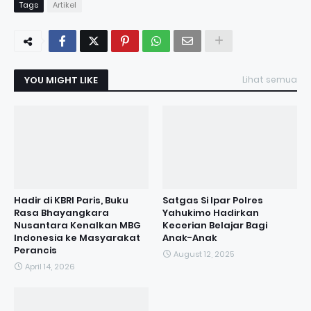
Tags
Artikel
YOU MIGHT LIKE
Lihat semua
Hadir di KBRI Paris, Buku
Satgas Si Ipar Polres
Rasa Bhayangkara
Yahukimo Hadirkan
Nusantara Kenalkan MBG
Kecerian Belajar Bagi
Indonesia ke Masyarakat
Anak-Anak
Perancis
August 12, 2025
April 14, 2026