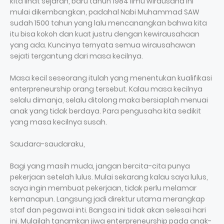
kita lihat sejarah, baru tahun 1984 ilmu wirausaha ini
mulai dikembangkan, padahal Nabi Muhammad SAW
sudah 1500 tahun yang lalu mencanangkan bahwa kita
itu bisa kokoh dan kuat justru dengan kewirausahaan
yang ada. Kuncinya ternyata semua wirausahawan
sejati tergantung dari masa kecilnya.
Masa kecil seseorang itulah yang menentukan kualifikasi
enterpreneurship orang tersebut. Kalau masa kecilnya
selalu dimanja, selalu ditolong maka bersiaplah menuai
anak yang tidak berdaya. Para pengusaha kita sedikit
yang masa kecilnya susah.
Saudara-saudaraku,
Bagi yang masih muda, jangan bercita-cita punya
pekerjaan setelah lulus. Mulai sekarang kalau saya lulus,
saya ingin membuat pekerjaan, tidak perlu melamar
kemanapun. Langsung jadi direktur utama merangkap
staf dan pegawai inti. Bangsa ini tidak akan selesai hari
ini. Mulailah tanamkan jiwa enterpreneurship pada anak-