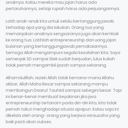
anaknya. Kalau mereka mau jajan harus ada
pertaruhannya, setiap rupiah harus ada perjuangannya.
Latih anak-anak kita untuk selalu bertanggung jawab
terhadap apa yang dia lakukan. Orang tua yang
memanjakan anaknya sengsaranya juga akan kembali
ke orang tua. Latihlah entrepreneurship dari uang jajan
bulanan yang bertanggungjawab pemakaiannya.
Semoga Allah mengampuni segala kesalahan kita. Saya
semenjak SD sampai SMA sudah berjualan, lulus kuliah
tidak pernah mengambil ijazah sampai sekarang.
Alhamdulillah, rezeki Allah tidak kemana-mana.Allahu
akbar, Allah Maha Besar sampai sekarang mampu
membangun Daarut Tauhiid sampai sebegini besar. Tapi
ini benar-benar membuat keyakinan jika jiwa
entrepreneurship tertanam pada diri-diri kita, kita tidak
pernah takut menghadapi situasi apapun. Kalau saja ini
dikelola oleh orang- orang yang berjiwa wirausaha yang
baik pasti akan sukses.