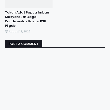
Tokoh Adat Papua Imbau
Masyarakat Jaga
Kondusivitas Pasca PSU
Pilgub
August 12, 2025
POST A COMMENT