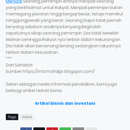
Menjadi
seorang pemimpin ertinya menjadi seorang
yang berkhidmat untuk Rakyat. Menjadi pemimpin bukan
memegang jawatan tinggi bergaji besar, tetapi memikul
tanggungjawab yang berat. Seorang bapa tidak pernah
kenyang sebelum anaknya kenyang.Begitulah
sepatutnya sikap seorang pemimpin. Dia tidak berlebih
lebihan sehingga Rakyat nya terbiar dalam kekurangan.
Dia tidak akan bersenang lenang sedangkan rakyatnya
terbiar dalam kesusahan.
***
Dari Sahabat
Sumber https://mtsmafaljpr.blogspot.com/
Selain sebagai media informasi pendidikan, kami juga
berbagi artikel terkait bisnis.
Artikel bisnis dan investasi
Tags
Artikel