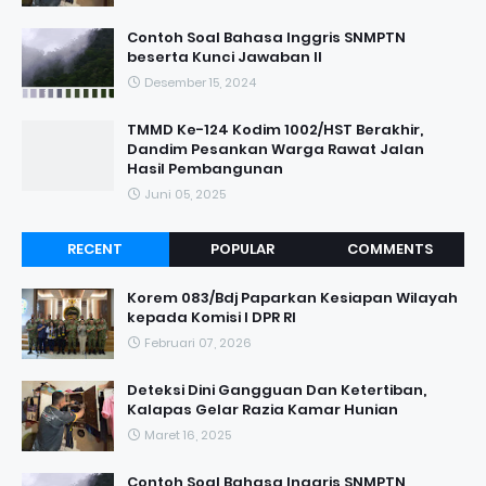
Contoh Soal Bahasa Inggris SNMPTN
beserta Kunci Jawaban II
Desember 15, 2024
TMMD Ke-124 Kodim 1002/HST Berakhir,
Dandim Pesankan Warga Rawat Jalan
Hasil Pembangunan
Juni 05, 2025
RECENT
POPULAR
COMMENTS
Korem 083/Bdj Paparkan Kesiapan Wilayah
kepada Komisi I DPR RI
Februari 07, 2026
Deteksi Dini Gangguan Dan Ketertiban,
Kalapas Gelar Razia Kamar Hunian
Maret 16, 2025
Contoh Soal Bahasa Inggris SNMPTN