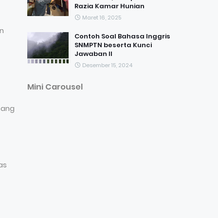
Razia Kamar Hunian
Maret 16, 2025
on
Contoh Soal Bahasa Inggris
SNMPTN beserta Kunci
Jawaban II
Desember 15, 2024
Mini Carousel
nang
as