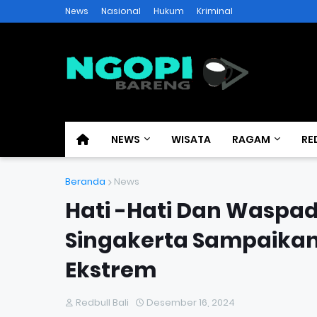
News
Nasional
Hukum
Kriminal
NEWS
WISATA
RAGAM
RE
Beranda
News
Hati -Hati Dan Wasp
Singakerta Sampaikan
Ekstrem
Redbull Bali
Desember 16, 2024