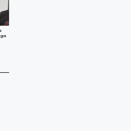
a
aga