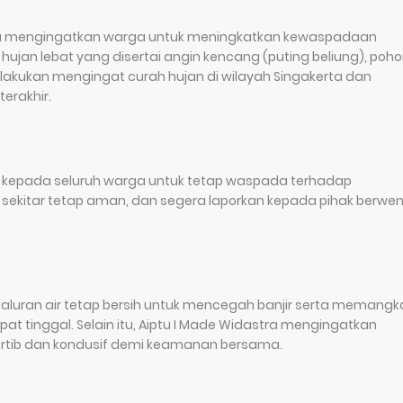
tra mengingatkan warga untuk meningkatkan kewaspadaan
ujan lebat yang disertai angin kencang (puting beliung), poh
dilakukan mengingat curah hujan di wilayah Singakerta dan
erakhir.
u kepada seluruh warga untuk tetap waspada terhadap
sekitar tetap aman, dan segera laporkan kepada pihak berwe
uran air tetap bersih untuk mencegah banjir serta memangk
t tinggal. Selain itu, Aiptu I Made Widastra mengingatkan
tertib dan kondusif demi keamanan bersama.