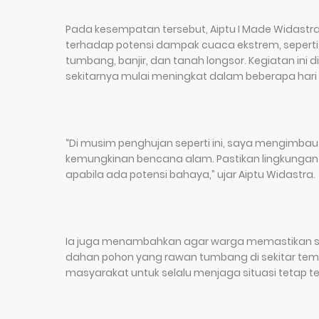
Pada kesempatan tersebut, Aiptu I Made Widas
terhadap potensi dampak cuaca ekstrem, seperti h
tumbang, banjir, dan tanah longsor. Kegiatan ini 
sekitarnya mulai meningkat dalam beberapa hari t
“Di musim penghujan seperti ini, saya mengimba
kemungkinan bencana alam. Pastikan lingkungan 
apabila ada potensi bahaya,” ujar Aiptu Widastra.
Ia juga menambahkan agar warga memastikan sal
dahan pohon yang rawan tumbang di sekitar tempa
masyarakat untuk selalu menjaga situasi tetap 