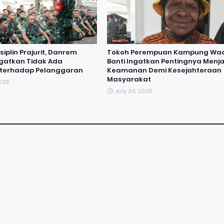
iplin Prajurit, Danrem
Tokoh Perempuan Kampung Wa
ngatkan Tidak Ada
Banti Ingatkan Pentingnya Menj
i terhadap Pelanggaran
Keamanan Demi Kesejahteraan
Masyarakat
2026
July 24, 2026