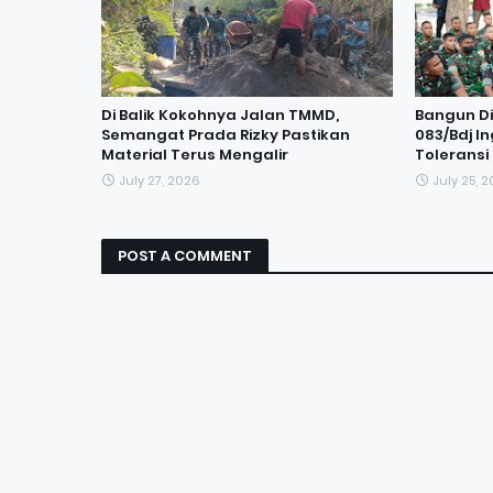
Di Balik Kokohnya Jalan TMMD,
Bangun Dis
Semangat Prada Rizky Pastikan
083/Bdj I
Material Terus Mengalir
Tolerans
July 27, 2026
July 25, 
POST A COMMENT