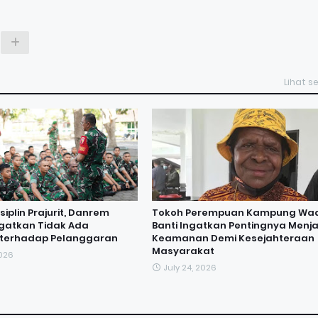
Lihat 
iplin Prajurit, Danrem
Tokoh Perempuan Kampung Wa
ngatkan Tidak Ada
Banti Ingatkan Pentingnya Menj
i terhadap Pelanggaran
Keamanan Demi Kesejahteraan
Masyarakat
2026
July 24, 2026