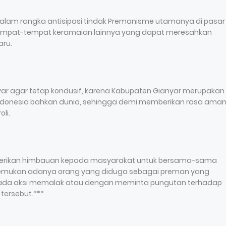
dalam rangka antisipasi tindak Premanisme utamanya di pasar
empat-tempat keramaian lainnya yang dapat meresahkan
aru.
nyar agar tetap kondusif, karena Kabupaten Gianyar merupakan
i Indonesia bahkan dunia, sehingga demi memberikan rasa ama
oli.
memberikan himbauan kepada masyarakat untuk bersama-sama
itemukan adanya orang yang diduga sebagai preman yang
ak ada aksi memalak atau dengan meminta pungutan terhadap
tersebut.***