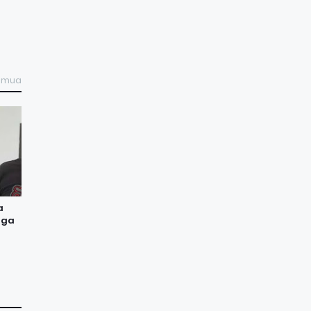
semua
a
aga