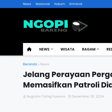
News
Nasional
Hukum
Kriminal
NEWS
WISATA
RAGAM
RE
Beranda
News
Jelang Perayaan Perga
Memasifkan Patroli Dia
Nugroho Tatag Yuwono
Desember 25, 2024