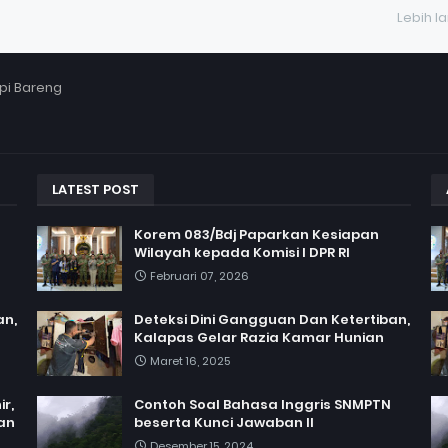
Lebih l
pi Bareng
LATEST POST
Korem 083/Bdj Paparkan Kesiapan
Wilayah kepada Komisi I DPR RI
Februari 07, 2026
an,
Deteksi Dini Gangguan Dan Ketertiban,
Kalapas Gelar Razia Kamar Hunian
Maret 16, 2025
r,
Contoh Soal Bahasa Inggris SNMPTN
an
beserta Kunci Jawaban II
Desember 15, 2024