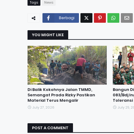
Tags
News
Berbagi
YOU MIGHT LIKE
Di Balik Kokohnya Jalan TMMD,
Bangun Dis
Semangat Prada Rizky Pastikan
083/Bdj I
Material Terus Mengalir
Tolerans
July 27, 2026
July 25, 
POST A COMMENT