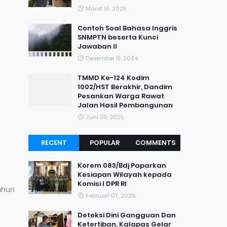
Maret 16, 2025
Contoh Soal Bahasa Inggris
SNMPTN beserta Kunci
Jawaban II
Desember 15, 2024
TMMD Ke-124 Kodim
1002/HST Berakhir, Dandim
Pesankan Warga Rawat
Jalan Hasil Pembangunan
Juni 05, 2025
RECENT
POPULAR
COMMENTS
Korem 083/Bdj Paparkan
Kesiapan Wilayah kepada
Komisi I DPR RI
ahun
Februari 07, 2026
Deteksi Dini Gangguan Dan
Ketertiban, Kalapas Gelar