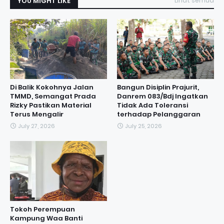
YOU MIGHT LIKE
Lihat semua
Di Balik Kokohnya Jalan
Bangun Disiplin Prajurit,
TMMD, Semangat Prada
Danrem 083/Bdj Ingatkan
Rizky Pastikan Material
Tidak Ada Toleransi
Terus Mengalir
terhadap Pelanggaran
July 27, 2026
July 25, 2026
Tokoh Perempuan
Kampung Waa Banti