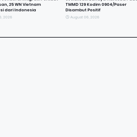
an, 25 WN Vietnam
TMMD 129 Kodim 0904/Paser
si dari Indonesia
Disambut Positif
6, 2026
August 06, 2026