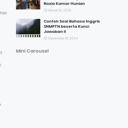
Razia Kamar Hunian
Maret 16, 2025
itas
Contoh Soal Bahasa Inggris
SNMPTN beserta Kunci
Jawaban II
Desember 15, 2024
Mini Carousel
a.
i
.