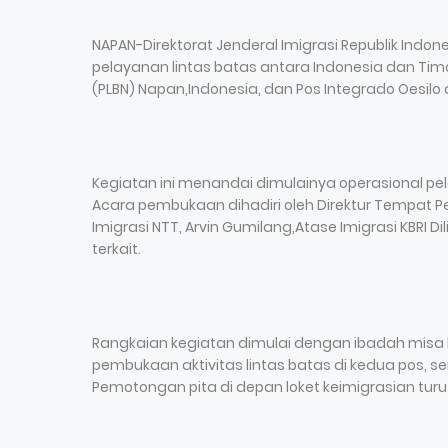
NAPAN-Direktorat Jenderal Imigrasi Republik Ind
pelayanan lintas batas antara Indonesia dan Timo
(PLBN) Napan,Indonesia, dan Pos Integrado Oesilo 
Kegiatan ini menandai dimulainya operasional pe
Acara pembukaan dihadiri oleh Direktur Tempat Pe
Imigrasi NTT, Arvin Gumilang,Atase Imigrasi KBRI Di
terkait.
Rangkaian kegiatan dimulai dengan ibadah mis
pembukaan aktivitas lintas batas di kedua pos, 
Pemotongan pita di depan loket keimigrasian turu