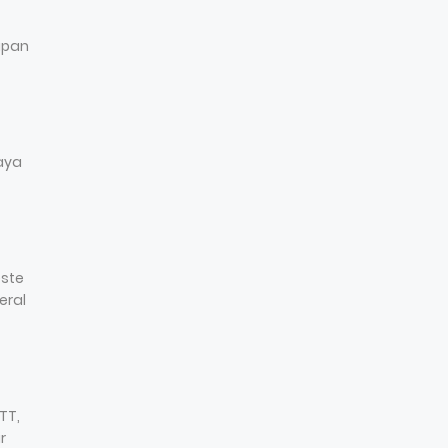
apan
aya
este
eral
TT,
r