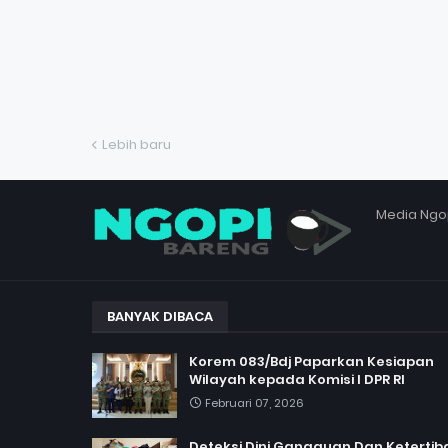
Lebih baru
Media Ngo
BANYAK DIBACA
Korem 083/Bdj Paparkan Kesiapan
Wilayah kepada Komisi I DPR RI
Februari 07, 2026
Deteksi Dini Gangguan Dan Ketertib