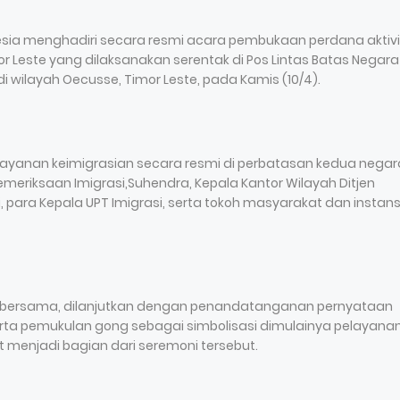
onesia menghadiri secara resmi acara pembukaan perdana aktiv
r Leste yang dilaksanakan serentak di Pos Lintas Batas Negara
di wilayah Oecusse, Timor Leste, pada Kamis (10/4).
layanan keimigrasian secara resmi di perbatasan kedua negar
meriksaan Imigrasi,Suhendra, Kepala Kantor Wilayah Ditjen
li, para Kepala UPT Imigrasi, serta tokoh masyarakat dan instans
a bersama, dilanjutkan dengan penandatanganan pernyataan
serta pemukulan gong sebagai simbolisasi dimulainya pelayanan
t menjadi bagian dari seremoni tersebut.