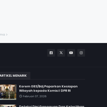
ama
ARTIKEL MENARIK
Korem 083/Bdj Paparkan Kesiapan
Wilayah kepada Komisi I DPR RI
Februari 07, 2026
Deteksi Dini Gangguan Dan Ketertiban,