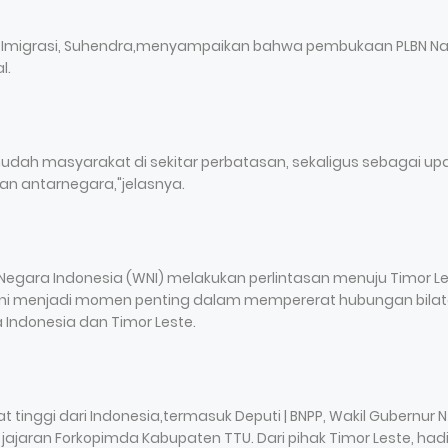
an Imigrasi, Suhendra,menyampaikan bahwa pembukaan PLBN N
l.
mudah masyarakat di sekitar perbatasan, sekaligus sebagai up
n antarnegara,"jelasnya.
Negara Indonesia (WNI) melakukan perlintasan menuju Timor L
ni menjadi momen penting dalam mempererat hubungan bilat
 Indonesia dan Timor Leste.
 tinggi dari Indonesia,termasuk Deputi | BNPP, Wakil Gubernur N
 jajaran Forkopimda Kabupaten TTU. Dari pihak Timor Leste, hadi