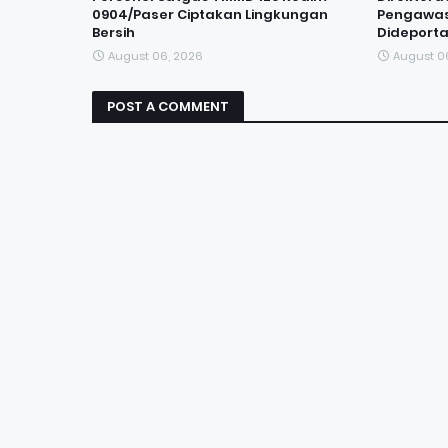
0904/Paser Ciptakan Lingkungan
Pengawas
Bersih
Dideporta
August 06, 2026
August 0
POST A COMMENT