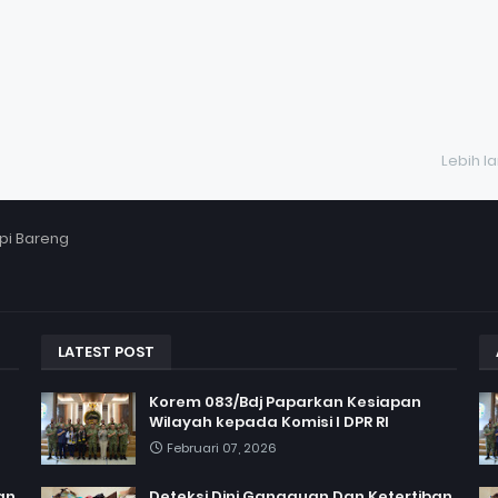
Lebih l
pi Bareng
LATEST POST
Korem 083/Bdj Paparkan Kesiapan
Wilayah kepada Komisi I DPR RI
Februari 07, 2026
an,
Deteksi Dini Gangguan Dan Ketertiban,