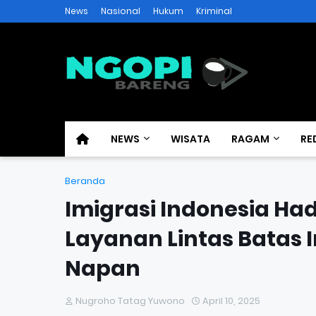
News
Nasional
Hukum
Kriminal
NEWS
WISATA
RAGAM
RE
Beranda
Imigrasi Indonesia H
Layanan Lintas Batas 
Napan
Nugroho Tatag Yuwono
April 10, 2025