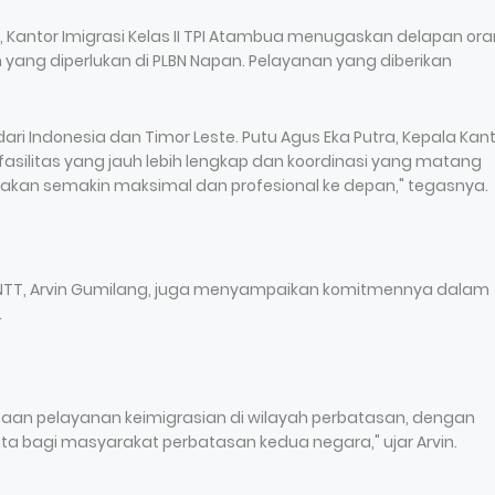
Kantor Imigrasi Kelas II TPI Atambua menugaskan delapan or
ang diperlukan di PLBN Napan. Pelayanan yang diberikan
dari Indonesia dan Timor Leste. Putu Agus Eka Putra, Kepala Kan
ilitas yang jauh lebih lengkap dan koordinasi yang matang
n akan semakin maksimal dan profesional ke depan," tegasnya.
asi NTT, Arvin Gumilang, juga menyampaikan komitmennya dalam
.
an pelayanan keimigrasian di wilayah perbatasan, dengan
a bagi masyarakat perbatasan kedua negara," ujar Arvin.