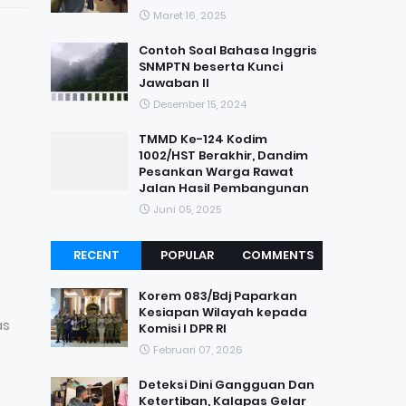
Maret 16, 2025
Contoh Soal Bahasa Inggris
SNMPTN beserta Kunci
Jawaban II
Desember 15, 2024
TMMD Ke-124 Kodim
1002/HST Berakhir, Dandim
Pesankan Warga Rawat
Jalan Hasil Pembangunan
Juni 05, 2025
RECENT
POPULAR
COMMENTS
Korem 083/Bdj Paparkan
Kesiapan Wilayah kepada
as
Komisi I DPR RI
Februari 07, 2026
Deteksi Dini Gangguan Dan
Ketertiban, Kalapas Gelar