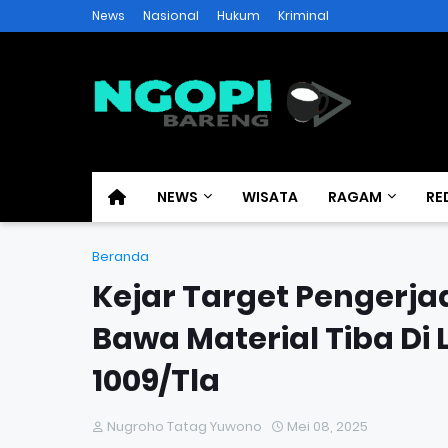
News
Nasional
Hukum
Kriminal
NEWS
WISATA
RAGAM
RE
Beranda
Kejar Target Pengerja
Bawa Material Tiba Di
1009/Tla
Nugroho Tatag Yuwono
Mei 08, 2025