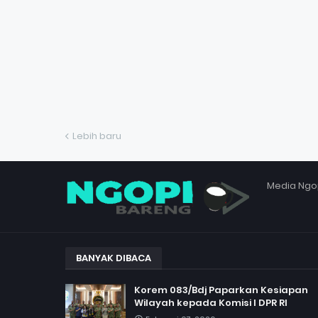
Lebih baru
Media Ngo
BANYAK DIBACA
Korem 083/Bdj Paparkan Kesiapan
Wilayah kepada Komisi I DPR RI