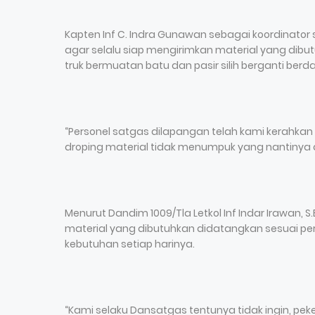
Kapten Inf C. Indra Gunawan sebagai koordinator
agar selalu siap mengirimkan material yang dibut
truk bermuatan batu dan pasir silih berganti ber
“Personel satgas dilapangan telah kami kerahk
droping material tidak menumpuk yang nantinya 
Menurut Dandim 1009/Tla Letkol Inf Indar Irawan, 
material yang dibutuhkan didatangkan sesuai p
kebutuhan setiap harinya.
“Kami selaku Dansatgas tentunya tidak ingin, pek