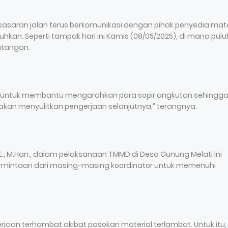
 sasaran jalan terus berkomunikasi dengan pihak penyedia mate
uhkan. Seperti tampak hari ini Kamis (08/05/2025), di mana pul
datangan.
an untuk membantu mengarahkan para sopir angkutan sehingg
akan menyulitkan pengerjaan selanjutnya,” terangnya.
S.E., M.Han., dalam pelaksanaan TMMD di Desa Gunung Melati Ini
ermintaan dari masing-masing koordinator untuk memenuhi
erjaan terhambat akibat pasokan material terlambat. Untuk itu,