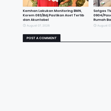
Kemhan Lakukan Monitoring BMN,
Satgas T
Korem 083/Bdj Pastikan Aset Tertib
0904/Pase
dan Akuntabel
Rumah Ba
August 07, 2026
August 0
POST A COMMENT