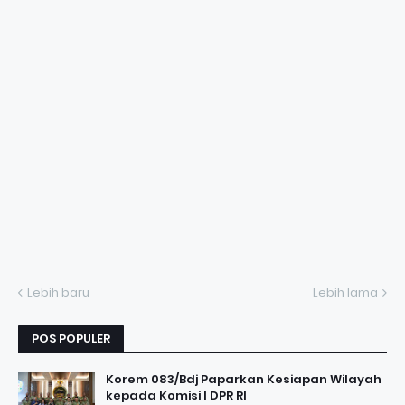
Lebih baru
Lebih lama
POS POPULER
Korem 083/Bdj Paparkan Kesiapan Wilayah
kepada Komisi I DPR RI