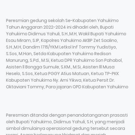
Peresmian gedung sekolah Se-Kabupaten Yahukimo
Tahun Anggaran 2022-2024 ini dihadiri oleh, Bupati
Yahukimo Didimus Yahuli, S.H.,M.H, Wakil Bupati Yahukimo
Esau Miram, S.IP, Kapolres Yahukimo AKBP Zet Saalino,
S.H.,M.H, Dandim 1715/YKM Letkol Inf Tommy Yudistiyo,
S.Sos, M.Han, Setda Kabupaten Yahukimo Redison
Manurung, S.Pd., M.Si, Ketua DPR Yahukimo Son Pahabol,
Asisten ll Bongga Sumule, S.KM., M.Si, Asisten lll Musa
Heselo, S.Sos, Ketua PGGY Atius Matuan, Ketua TP-PKK
Kabupaten Yahukimo Ny. Ami Yikwa, Ketua Persit Dr.
Oktaviani Tommy, Para jajaran OPD Kabupaten Yahukimo
Peresmian ditandai dengan penandatanganan prasasti
oleh Bupati Yahukimo, Didimus Yahuli, S.H, yang menjadi
simbol dimulainya operasional gedung tersebut secara