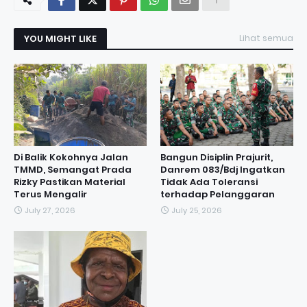
YOU MIGHT LIKE
Lihat semua
Di Balik Kokohnya Jalan
Bangun Disiplin Prajurit,
TMMD, Semangat Prada
Danrem 083/Bdj Ingatkan
Rizky Pastikan Material
Tidak Ada Toleransi
Terus Mengalir
terhadap Pelanggaran
July 27, 2026
July 25, 2026