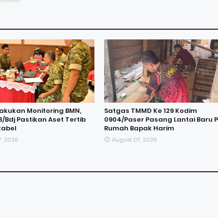
akukan Monitoring BMN,
Satgas TMMD Ke 129 Kodim
/Bdj Pastikan Aset Tertib
0904/Paser Pasang Lantai Baru 
tabel
Rumah Bapak Harim
7, 2026
August 07, 2026