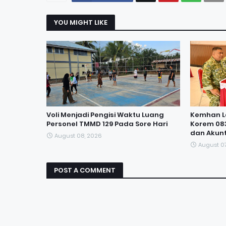
YOU MIGHT LIKE
Voli Menjadi Pengisi Waktu Luang
Kemhan L
Personel TMMD 129 Pada Sore Hari
Korem 083
dan Akun
August 08, 2026
August 0
POST A COMMENT