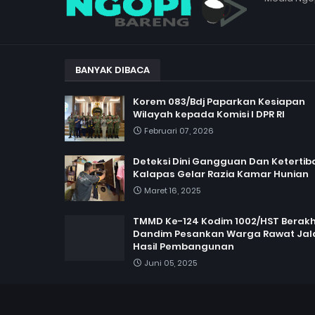
BANYAK DIBACA
Korem 083/Bdj Paparkan Kesiapan
Wilayah kepada Komisi I DPR RI
Februari 07, 2026
Deteksi Dini Gangguan Dan Ketertib
Kalapas Gelar Razia Kamar Hunian
Maret 16, 2025
TMMD Ke-124 Kodim 1002/HST Berakhi
Dandim Pesankan Warga Rawat Jal
Hasil Pembangunan
Juni 05, 2025