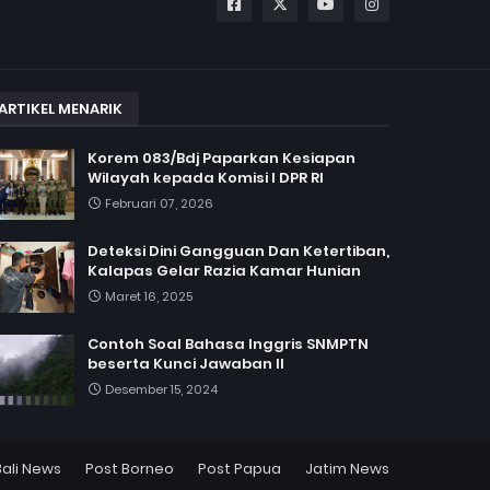
ARTIKEL MENARIK
Korem 083/Bdj Paparkan Kesiapan
Wilayah kepada Komisi I DPR RI
Februari 07, 2026
Deteksi Dini Gangguan Dan Ketertiban,
Kalapas Gelar Razia Kamar Hunian
Maret 16, 2025
Contoh Soal Bahasa Inggris SNMPTN
beserta Kunci Jawaban II
Desember 15, 2024
Bali News
Post Borneo
Post Papua
Jatim News