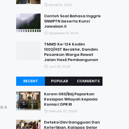
Maret 16, 2025
Contoh Soal Bahasa Inggris
SNMPTN beserta Kunci
Jawaban II
Desember 15, 2024
TMMD Ke-124 Kodim
1002/HST Berakhir, Dandim
Pesankan Warga Rawat
Jalan Hasil Pembangunan
Juni 05, 2025
RECENT
POPULAR
COMMENTS
Korem 083/Bdj Paparkan
Kesiapan Wilayah kepada
Komisi I DPR RI
ok A
Februari 07, 2026
Deteksi Dini Gangguan Dan
Ketertiban, Kalapas Gelar