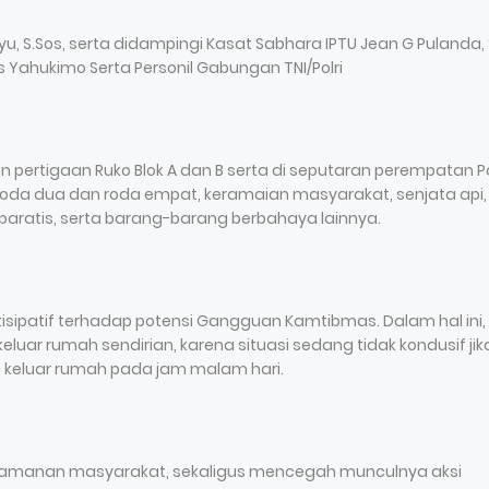
, S.Sos, serta didampingi Kasat Sabhara IPTU Jean G Pulanda, S
es Yahukimo Serta Personil Gabungan TNI/Polri
san pertigaan Ruko Blok A dan B serta di seputaran perempatan 
roda dua dan roda empat, keramaian masyarakat, senjata api,
eparatis, serta barang-barang berbahaya lainnya.
isipatif terhadap potensi Gangguan Kamtibmas. Dalam hal ini,
uar rumah sendirian, karena situasi sedang tidak kondusif jik
i keluar rumah pada jam malam hari.
nyamanan masyarakat, sekaligus mencegah munculnya aksi