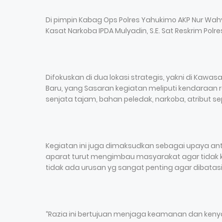
Di pimpin Kabag Ops Polres Yahukimo AKP Nur Wahyu
Kasat Narkoba IPDA Mulyadin, S.E. Sat Reskrim Polr
Difokuskan di dua lokasi strategis, yakni di Kawa
Baru, yang Sasaran kegiatan meliputi kendaraan 
senjata tajam, bahan peledak, narkoba, atribut s
Kegiatan ini juga dimaksudkan sebagai upaya ant
aparat turut mengimbau masyarakat agar tidak kel
tidak ada urusan yg sangat penting agar dibatas
“Razia ini bertujuan menjaga keamanan dan ke