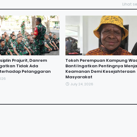
Lihat 
iplin Prajurit, Danrem
Tokoh Perempuan Kampung Wa
ngatkan Tidak Ada
Banti Ingatkan Pentingnya Menj
i terhadap Pelanggaran
Keamanan Demi Kesejahteraan
Masyarakat
2026
July 24, 2026