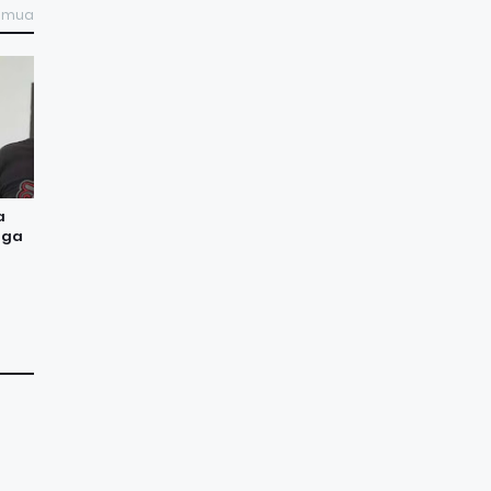
semua
a
aga