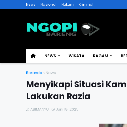
News
Nasional
Hukum
Kriminal
NEWS
WISATA
RAGAM
RE
Beranda
News
Menyikapi Situasi Ka
Lakukan Razia
ABIMANYU
Juni 18, 2025