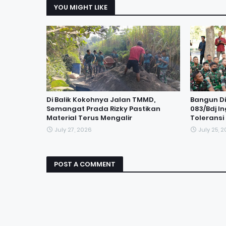
YOU MIGHT LIKE
Di Balik Kokohnya Jalan TMMD,
Bangun Dis
Semangat Prada Rizky Pastikan
083/Bdj I
Material Terus Mengalir
Tolerans
July 27, 2026
July 25, 
POST A COMMENT