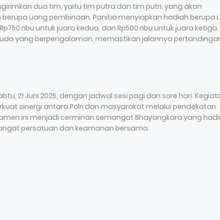
mkan dua tim, yaitu tim putra dan tim putri, yang akan
 berupa uang pembinaan. Panitia menyiapkan hadiah berupa 
p750 ribu untuk juara kedua, dan Rp500 ribu untuk juara ketiga.
 muda yang berpengalaman, memastikan jalannya pertandinga
u, 21 Juni 2025, dengan jadwal sesi pagi dan sore hari. Kegiat
at sinergi antara Polri dan masyarakat melalui pendekatan
turnamen ini menjadi cerminan semangat Bhayangkara yang hadi
ngat persatuan dan keamanan bersama.