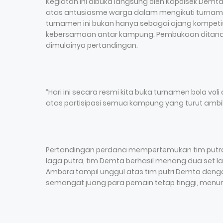
Kegiatan ini dibuka langsung oleh Kapolsek Demta
atas antusiasme warga dalam mengikuti turna
turnamen ini bukan hanya sebagai ajang kompetis
kebersamaan antar kampung. Pembukaan ditandai
dimulainya pertandingan.
“Hari ini secara resmi kita buka turnamen bola 
atas partisipasi semua kampung yang turut ambil 
Pertandingan perdana mempertemukan tim putr
laga putra, tim Demta berhasil menang dua set lan
Ambora tampil unggul atas tim putri Demta denga
semangat juang para pemain tetap tinggi, menun