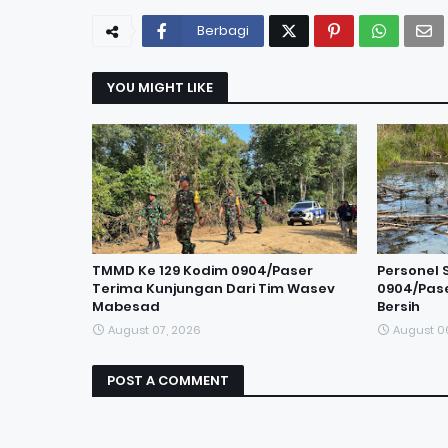
Berbagi
YOU MIGHT LIKE
TMMD Ke 129 Kodim 0904/Paser
Personel 
Terima Kunjungan Dari Tim Wasev
0904/Pase
Mabesad
Bersih
August 07, 2026
August 0
POST A COMMENT