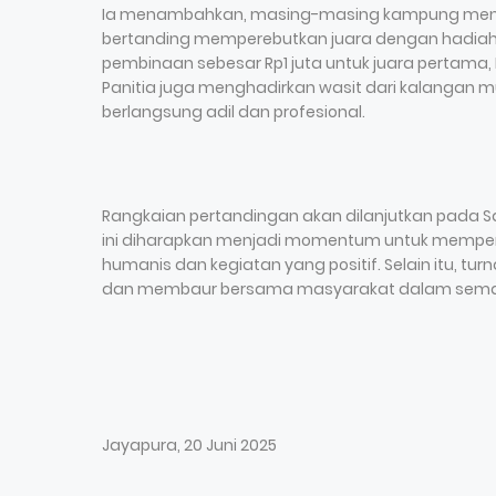
Ia menambahkan, masing-masing kampung mengiri
bertanding memperebutkan juara dengan hadiah
pembinaan sebesar Rp1 juta untuk juara pertama, R
Panitia juga menghadirkan wasit dari kalangan
berlangsung adil dan profesional.
Rangkaian pertandingan akan dilanjutkan pada Sabt
ini diharapkan menjadi momentum untuk memperku
humanis dan kegiatan yang positif. Selain itu, 
dan membaur bersama masyarakat dalam sema
Jayapura, 20 Juni 2025