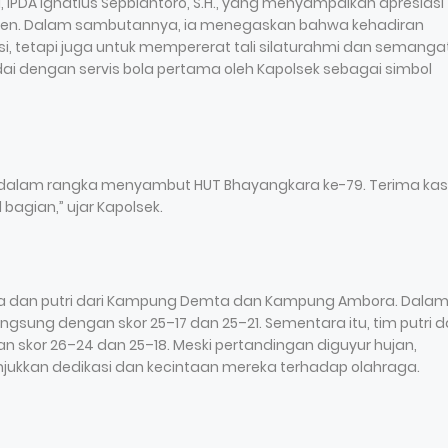
, IPDA Ignatius Sepbiantoro, S.H., yang menyampaikan apresiasi
men. Dalam sambutannya, ia menegaskan bahwa kehadiran
i, tetapi juga untuk mempererat tali silaturahmi dan semanga
 dengan servis bola pertama oleh Kapolsek sebagai simbol
voli dalam rangka menyambut HUT Bhayangkara ke-79. Terima kas
bagian,” ujar Kapolsek.
a dan putri dari Kampung Demta dan Kampung Ambora. Dala
gsung dengan skor 25–17 dan 25–21. Sementara itu, tim putri d
n skor 26–24 dan 25–18. Meski pertandingan diguyur hujan,
jukkan dedikasi dan kecintaan mereka terhadap olahraga.