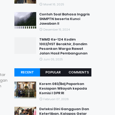
Maret 16, 2025
Contoh Soal Bahasa Inggris
SNMPTN beserta Kunci
Jawaban II
Desember 15, 2024
TMMD Ke-124 Kodim
1002/HST Berakhir, Dandim
Pesankan Warga Rawat
Jalan Hasil Pembangunan
Juni 05, 2025
RECENT
POPULAR
COMMENTS
tar
ngan
Korem 083/Bdj Paparkan
n
Kesiapan Wilayah kepada
Komisi I DPR RI
Februari 07, 2026
Deteksi Dini Gangguan Dan
Ketertiban, Kalapas Gelar