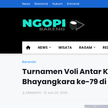
News
Nasional
Hukum
Kriminal
NEWS
WISATA
RAGAM
RE
Beranda
Turnamen Voli Antar
Bhayangkara ke-79 di 
ABIMANYU
Juni 20, 2025