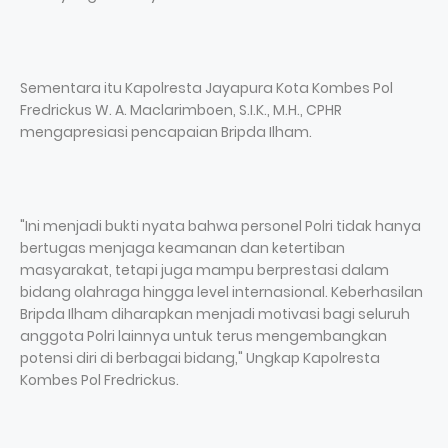
Sementara itu Kapolresta Jayapura Kota Kombes Pol
Fredrickus W. A. Maclarimboen, S.I.K., M.H., CPHR
mengapresiasi pencapaian Bripda Ilham.
"Ini menjadi bukti nyata bahwa personel Polri tidak hanya
bertugas menjaga keamanan dan ketertiban
masyarakat, tetapi juga mampu berprestasi dalam
bidang olahraga hingga level internasional. Keberhasilan
Bripda Ilham diharapkan menjadi motivasi bagi seluruh
anggota Polri lainnya untuk terus mengembangkan
potensi diri di berbagai bidang," Ungkap Kapolresta
Kombes Pol Fredrickus.