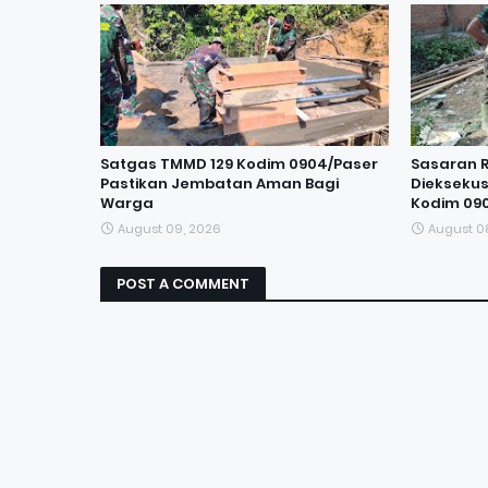
Satgas TMMD 129 Kodim 0904/Paser
Sasaran R
Pastikan Jembatan Aman Bagi
Dieksekus
Warga
Kodim 09
August 09, 2026
August 0
POST A COMMENT