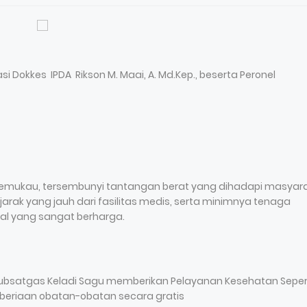
si Dokkes IPDA Rikson M. Maai, A. Md.Kep., beserta Peronel
emukau, tersembunyi tantangan berat yang dihadapi masyar
arak yang jauh dari fasilitas medis, serta minimnya tenaga
al yang sangat berharga.
 Subsatgas Keladi Sagu memberikan Pelayanan Kesehatan Seper
beriaan obatan-obatan secara gratis