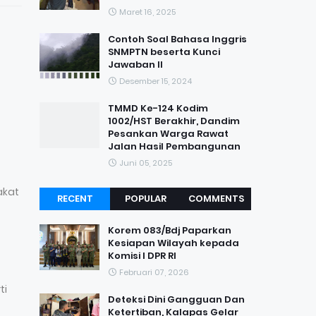
Maret 16, 2025
Contoh Soal Bahasa Inggris
SNMPTN beserta Kunci
Jawaban II
Desember 15, 2024
TMMD Ke-124 Kodim
1002/HST Berakhir, Dandim
Pesankan Warga Rawat
Jalan Hasil Pembangunan
Juni 05, 2025
akat
RECENT
POPULAR
COMMENTS
Korem 083/Bdj Paparkan
Kesiapan Wilayah kepada
Komisi I DPR RI
Februari 07, 2026
ti
Deteksi Dini Gangguan Dan
Ketertiban, Kalapas Gelar