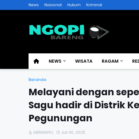
News
Nasional
Hukum
Kriminal
NEWS
WISATA
RAGAM
RE
Beranda
Melayani dengan sepe
Sagu hadir di Distrik
Pegunungan
ABIMANYU
Juli 30, 2025