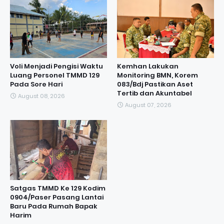
Voli Menjadi Pengisi Waktu
Kemhan Lakukan
Luang Personel TMMD 129
Monitoring BMN, Korem
Pada Sore Hari
083/Bdj Pastikan Aset
Tertib dan Akuntabel
August 08, 2026
August 07, 2026
Satgas TMMD Ke 129 Kodim
0904/Paser Pasang Lantai
Baru Pada Rumah Bapak
Harim