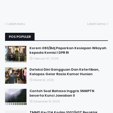
Lebih baru
Lebih lama
POS POPULER
Korem 083/Bdj Paparkan Kesiapan Wilayah
kepada Komisi I DPR RI
Februari 07, 2026
Deteksi Dini Gangguan Dan Ketertiban,
Kalapas Gelar Razia Kamar Hunian
Maret 16, 2025
Contoh Soal Bahasa Inggris SNMPTN
beserta Kunci Jawaban II
Desember 15, 2024
TMMD Ke-124 Kodim 1002/HST Berakhir,