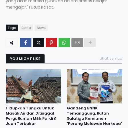
yang akan mereka gunakan dalam proses belajar
mengajar."Tutup Kasat.
Tags
Berita
News
YOU MIGHT LIKE
Lihat semua
Hidupkan Tungku Untuk
Gandeng BNNK
Masak Air dan Ditinggal
Temanggung, Rutan
Pergi, Rumah Milik Pardi &
Salatiga Komitmen
Juan Terbakar
'Perang Melawan Narkoba'