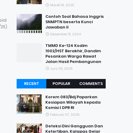
Maret 16, 2025
Contoh Soal Bahasa Inggris
ial
SNMPTN beserta Kunci
25).
Jawaban II
Desember 15, 2024
TMMD Ke-124 Kodim
1002/HST Berakhir, Dandim
Pesankan Warga Rawat
Jalan Hasil Pembangunan
Juni 05, 2025
RECENT
POPULAR
COMMENTS
Korem 083/Bdj Paparkan
Kesiapan Wilayah kepada
Komisi I DPR RI
Februari 07, 2026
Deteksi Dini Gangguan Dan
Ketertiban, Kalapas Gelar