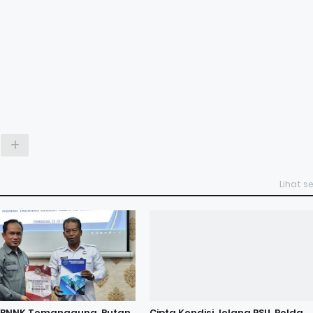
Lihat 
BNNK Temanggung, Rutan
Cipta Kondisi Jelang PSU, Polda