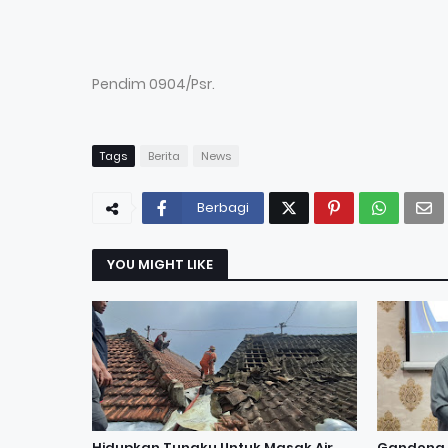
Pendim 0904/Psr.
Tags
Berita
News
Berbagi
YOU MIGHT LIKE
Hidupkan Tungku Untuk Masak Air
Gandeng 