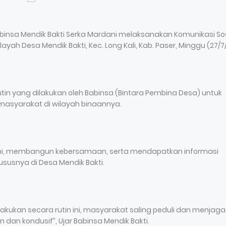
abinsa Mendik Bakti Serka Mardani melaksanakan Komunikasi Sos
h Desa Mendik Bakti, Kec. Long Kali, Kab. Paser, Minggu (27/7/
in yang dilakukan oleh Babinsa (Bintara Pembina Desa) untuk
masyarakat di wilayah binaannya.
rahmi, membangun kebersamaan, serta mendapatkan informasi
khususnya di Desa Mendik Bakti.
kukan secara rutin ini, masyarakat saling peduli dan menjaga
 dan kondusif”, Ujar Babinsa Mendik Bakti.