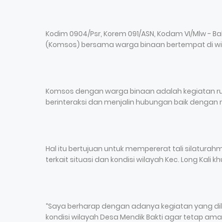
Kodim 0904/Psr, Korem 091/ASN, Kodam VI/Mlw - B
(Komsos) bersama warga binaan bertempat di wilaya
Komsos dengan warga binaan adalah kegiatan rut
berinteraksi dan menjalin hubungan baik dengan 
Hal itu bertujuan untuk mempererat tali silatu
terkait situasi dan kondisi wilayah Kec. Long Kali 
“Saya berharap dengan adanya kegiatan yang dila
kondisi wilayah Desa Mendik Bakti agar tetap aman