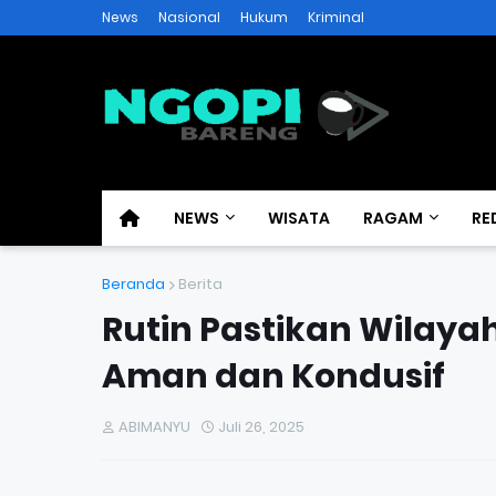
News
Nasional
Hukum
Kriminal
NEWS
WISATA
RAGAM
RE
Beranda
Berita
Rutin Pastikan Wilaya
Aman dan Kondusif
ABIMANYU
Juli 26, 2025