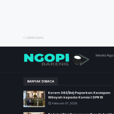
Lebih baru
Media Ngo
BANYAK DIBACA
Korem 083/Bdj Paparkan Kesiapan
Wilayah kepada Komisi I DPR RI
Februari 07, 2026