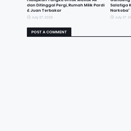
dan Ditinggal Pergi, Rumah Milik Pardi
Salatiga
& Juan Terbakar
Narkoba'
July 27, 2025
July 27, 
POST A COMMENT