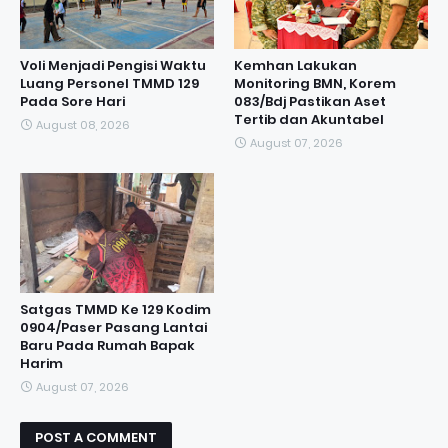
Voli Menjadi Pengisi Waktu
Kemhan Lakukan
Luang Personel TMMD 129
Monitoring BMN, Korem
Pada Sore Hari
083/Bdj Pastikan Aset
Tertib dan Akuntabel
August 08, 2026
August 07, 2026
Satgas TMMD Ke 129 Kodim
0904/Paser Pasang Lantai
Baru Pada Rumah Bapak
Harim
August 07, 2026
POST A COMMENT