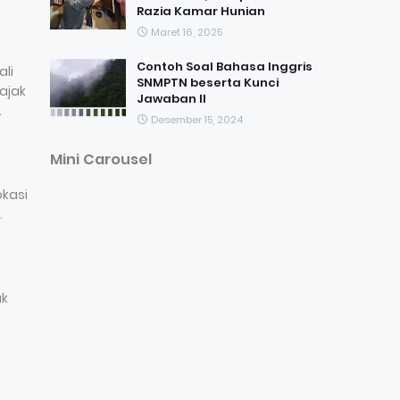
Razia Kamar Hunian
Maret 16, 2025
Contoh Soal Bahasa Inggris
li
SNMPTN beserta Kunci
ajak
Jawaban II
.
Desember 15, 2024
Mini Carousel
kasi
.
ak