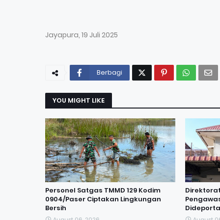
Jayapura, 19 Juli 2025
Berbagi
YOU MIGHT LIKE
Personel Satgas TMMD 129 Kodim
Direktora
0904/Paser Ciptakan Lingkungan
Pengawas
Bersih
Dideporta
August 06, 2026
August 0