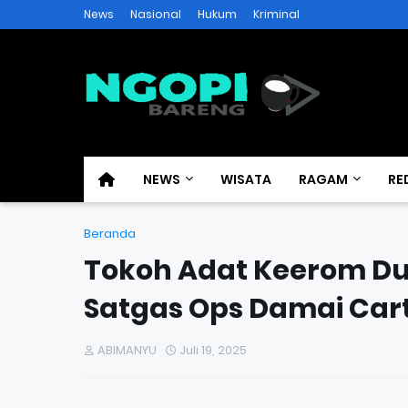
News
Nasional
Hukum
Kriminal
NEWS
WISATA
RAGAM
RE
Beranda
Tokoh Adat Keerom D
Satgas Ops Damai Car
ABIMANYU
Juli 19, 2025