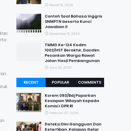
Maret 16, 2025
Contoh Soal Bahasa Inggris
SNMPTN beserta Kunci
Jawaban II
ikan
Desember 15, 2024
rta
TMMD Ke-124 Kodim
1002/HST Berakhir, Dandim
Pesankan Warga Rawat
Jalan Hasil Pembangunan
Juni 05, 2025
ran
RECENT
POPULAR
COMMENTS
ntuk
Korem 083/Bdj Paparkan
Kesiapan Wilayah kepada
Komisi I DPR RI
Februari 07, 2026
an
Deteksi Dini Gangguan Dan
Ketertiban, Kalapas Gelar