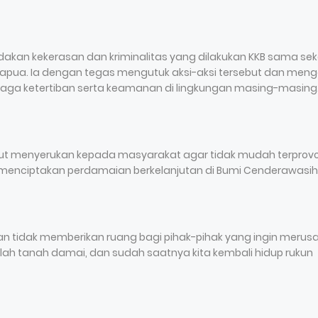
akan kekerasan dan kriminalitas yang dilakukan KKB sama seka
 Papua. Ia dengan tegas mengutuk aksi-aksi tersebut dan meng
jaga ketertiban serta keamanan di lingkungan masing-masing
ut menyerukan kepada masyarakat agar tidak mudah terprovo
enciptakan perdamaian berkelanjutan di Bumi Cenderawasih
 tidak memberikan ruang bagi pihak-pihak yang ingin merus
lah tanah damai, dan sudah saatnya kita kembali hidup rukun