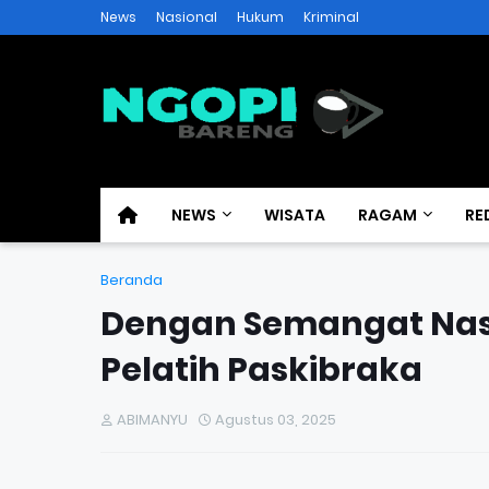
News
Nasional
Hukum
Kriminal
NEWS
WISATA
RAGAM
RE
Beranda
Dengan Semangat Nasi
Pelatih Paskibraka
ABIMANYU
Agustus 03, 2025