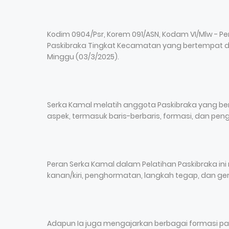
Kodim 0904/Psr, Korem 091/ASN, Kodam VI/Mlw - Per
Paskibraka Tingkat Kecamatan yang bertempat di 
Minggu (03/3/2025).
Serka Kamal melatih anggota Paskibraka yang ber
aspek, termasuk baris-berbaris, formasi, dan pen
Peran Serka Kamal dalam Pelatihan Paskibraka ini 
kanan/kiri, penghormatan, langkah tegap, dan ger
Adapun Ia juga mengajarkan berbagai formasi p