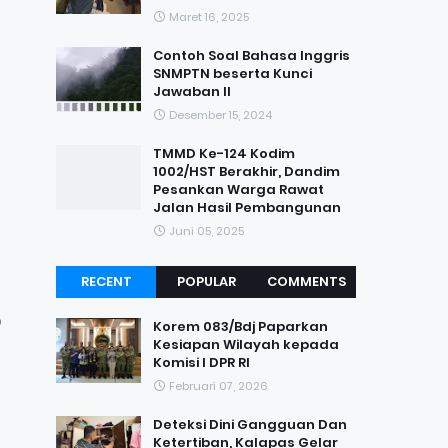
Maret 16, 2025
Contoh Soal Bahasa Inggris
SNMPTN beserta Kunci
Jawaban II
Desember 15, 2024
TMMD Ke-124 Kodim
1002/HST Berakhir, Dandim
Pesankan Warga Rawat
Jalan Hasil Pembangunan
Juni 05, 2025
RECENT
POPULAR
COMMENTS
p
Korem 083/Bdj Paparkan
Kesiapan Wilayah kepada
Komisi I DPR RI
Februari 07, 2026
Deteksi Dini Gangguan Dan
Ketertiban, Kalapas Gelar