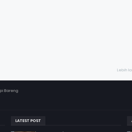
Lebih l
pi Bareng
LATEST POST