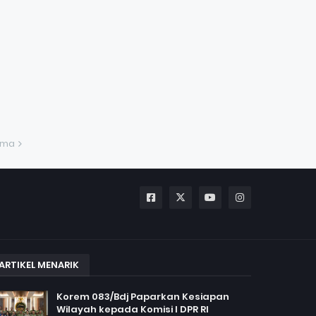
ama
ARTIKEL MENARIK
Korem 083/Bdj Paparkan Kesiapan
Wilayah kepada Komisi I DPR RI