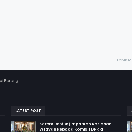
Lebih l
pi Bareng
LATEST POST
Korem 083/Bdj Paparkan Kesiapan
Wilayah kepada Komisi I DPR RI