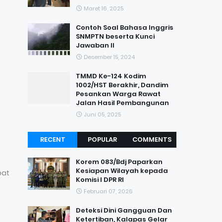
Maret 16, 2025
Contoh Soal Bahasa Inggris
SNMPTN beserta Kunci
Jawaban II
Desember 15, 2024
TMMD Ke-124 Kodim
1002/HST Berakhir, Dandim
Pesankan Warga Rawat
Jalan Hasil Pembangunan
Juni 05, 2025
RECENT
POPULAR
COMMENTS
Korem 083/Bdj Paparkan
Kesiapan Wilayah kepada
pat
Komisi I DPR RI
Februari 07, 2026
Deteksi Dini Gangguan Dan
Ketertiban, Kalapas Gelar