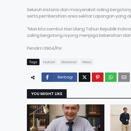
Seluruh instansi dan masyarakat saling bergot
serta pembersihan area sekitar Lapangan yang ak
“Mari kita sambut Hari Ulang Tahun Republik In
saling bergotong royong menjaga kebersihan dan 
Pendim 0904/Psr.
Tags
Hukum
Nasional
News
Berbagi
YOU MIGHT LIKE