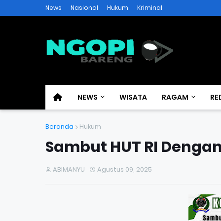
News
Nasional
Hukum
Kriminal
NEWS
WISATA
RAGAM
RE
Beranda
Hukum
Sambut HUT RI Denga
ABIMANYU
Agustus 09, 2025