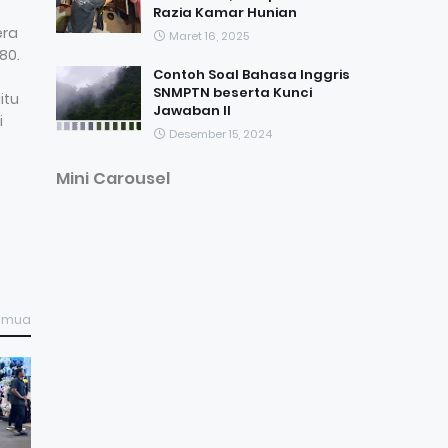
Razia Kamar Hunian
era
Maret 16, 2025
80.
Contoh Soal Bahasa Inggris
SNMPTN beserta Kunci
itu
Jawaban II
i
Desember 15, 2024
Mini Carousel
semua