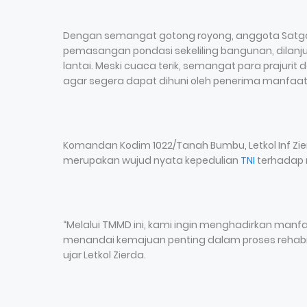
Dengan semangat gotong royong, anggota Sat
pemasangan pondasi sekeliling bangunan, dilan
lantai. Meski cuaca terik, semangat para prajur
agar segera dapat dihuni oleh penerima manfaat
Komandan Kodim 1022/Tanah Bumbu, Letkol Inf Zierd
merupakan wujud nyata kepedulian
TNI
terhadap
“Melalui TMMD ini, kami ingin menghadirkan ma
menandai kemajuan penting dalam proses rehabilit
ujar Letkol Zierda.