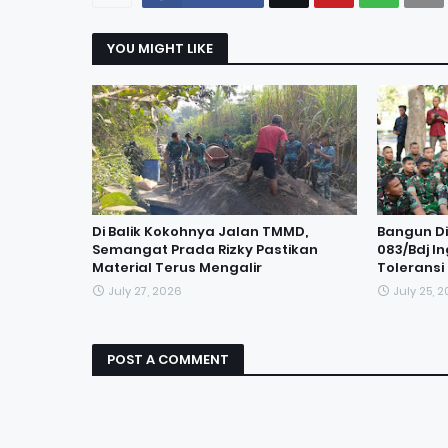
YOU MIGHT LIKE
Di Balik Kokohnya Jalan TMMD,
Bangun Dis
Semangat Prada Rizky Pastikan
083/Bdj I
Material Terus Mengalir
Tolerans
July 27, 2026
July 25, 
POST A COMMENT