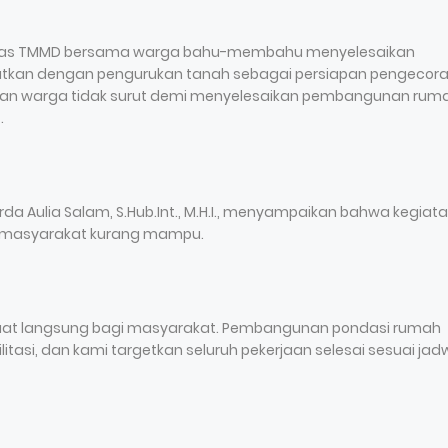
gas TMMD bersama warga bahu-membahu menyelesaikan
jutkan dengan pengurukan tanah sebagai persiapan pengecor
it dan warga tidak surut demi menyelesaikan pembangunan rum
.
a Aulia Salam, S.Hub.Int., M.H.I., menyampaikan bahwa kegiatan
 masyarakat kurang mampu.
nfaat langsung bagi masyarakat. Pembangunan pondasi rumah
asi, dan kami targetkan seluruh pekerjaan selesai sesuai jadw