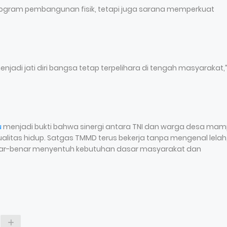
gram pembangunan fisik, tetapi juga sarana memperkuat
adi jati diri bangsa tetap terpelihara di tengah masyarakat,
u
menjadi bukti bahwa sinergi antara TNI dan warga desa ma
litas hidup. Satgas TMMD terus bekerja tanpa mengenal lelah
nar-benar menyentuh kebutuhan dasar masyarakat dan