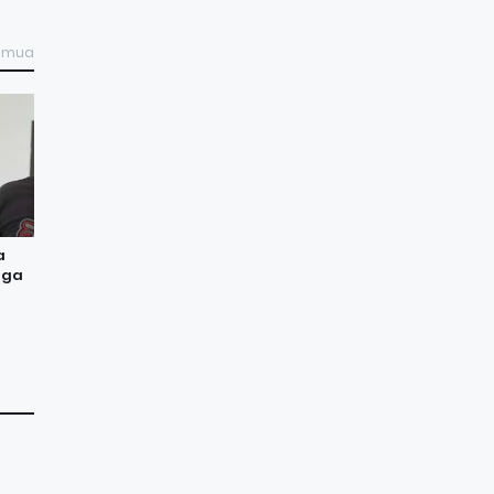
semua
a
aga