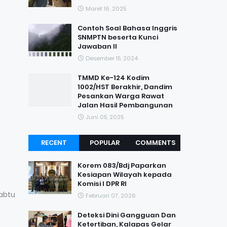
Maret 16, 2025
Contoh Soal Bahasa Inggris
SNMPTN beserta Kunci
Jawaban II
Desember 15, 2024
TMMD Ke-124 Kodim
1002/HST Berakhir, Dandim
Pesankan Warga Rawat
Jalan Hasil Pembangunan
Juni 05, 2025
RECENT
POPULAR
COMMENTS
Korem 083/Bdj Paparkan
Kesiapan Wilayah kepada
Komisi I DPR RI
abtu
Februari 07, 2026
Deteksi Dini Gangguan Dan
Ketertiban, Kalapas Gelar