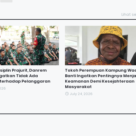
Lihat 
iplin Prajurit, Danrem
Tokoh Perempuan Kampung Wa
ngatkan Tidak Ada
Banti Ingatkan Pentingnya Menj
i terhadap Pelanggaran
Keamanan Demi Kesejahteraan
Masyarakat
2026
July 24, 2026