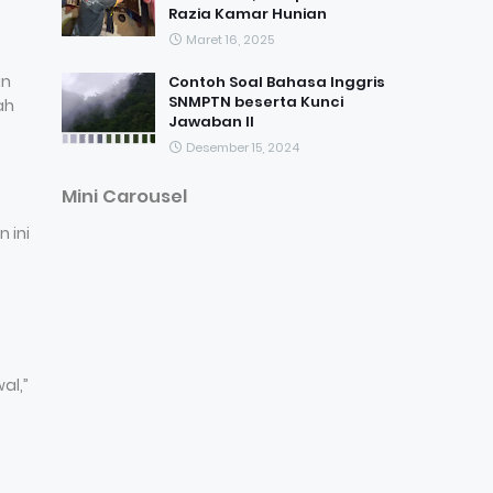
Razia Kamar Hunian
Maret 16, 2025
an
Contoh Soal Bahasa Inggris
SNMPTN beserta Kunci
ah
Jawaban II
Desember 15, 2024
Mini Carousel
 ini
al,”