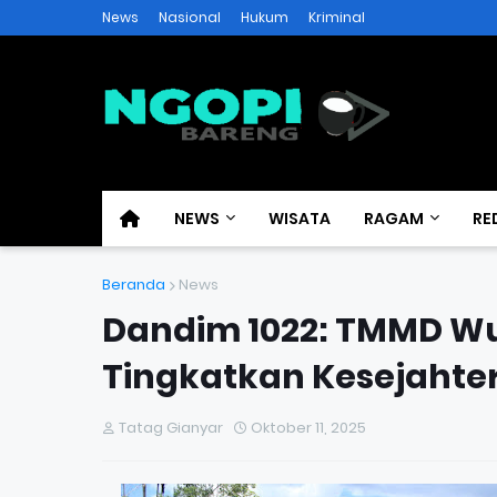
News
Nasional
Hukum
Kriminal
NEWS
WISATA
RAGAM
RE
Beranda
News
Dandim 1022: TMMD Wu
Tingkatkan Kesejahte
Tatag Gianyar
Oktober 11, 2025