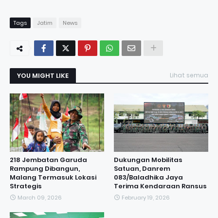
Tags
Jatim
News
YOU MIGHT LIKE
Lihat semua
218 Jembatan Garuda
Dukungan Mobilitas
Rampung Dibangun,
Satuan, Danrem
Malang Termasuk Lokasi
083/Baladhika Jaya
Strategis
Terima Kendaraan Ransus
March 09, 2026
February 19, 2026