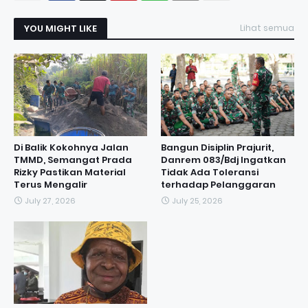
YOU MIGHT LIKE
Lihat semua
Di Balik Kokohnya Jalan
Bangun Disiplin Prajurit,
TMMD, Semangat Prada
Danrem 083/Bdj Ingatkan
Rizky Pastikan Material
Tidak Ada Toleransi
Terus Mengalir
terhadap Pelanggaran
July 27, 2026
July 25, 2026