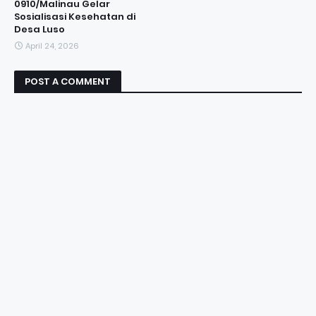
0910/Malinau Gelar
Sosialisasi Kesehatan di
Desa Luso
April 24, 2026
POST A COMMENT