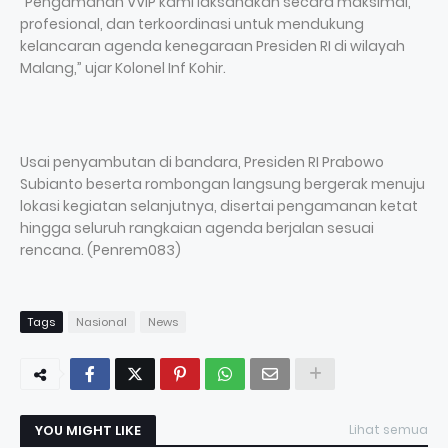
“Pengamanan VVIP kami laksanakan secara maksimal,
profesional, dan terkoordinasi untuk mendukung
kelancaran agenda kenegaraan Presiden RI di wilayah
Malang,” ujar Kolonel Inf Kohir.
Usai penyambutan di bandara, Presiden RI Prabowo
Subianto beserta rombongan langsung bergerak menuju
lokasi kegiatan selanjutnya, disertai pengamanan ketat
hingga seluruh rangkaian agenda berjalan sesuai
rencana. (Penrem083)
Tags
Nasional
News
YOU MIGHT LIKE
Lihat semua