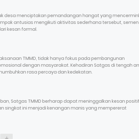
nak desa menciptakan pemandangan hangat yang mencermin
pak antusias mengikuti aktivitas sederhana tersebut, semen
ari kesan formal.
pelaksanaan TMMD, tidak hanya fokus pada pembangunan
 emosional dengan masyarakat. Kehadiran Satgas di tengah a
menumbuhkan rasa percaya dan kedekatan.
aban, Satgas TMMD berharap dapat meninggalkan kesan positi
n singkat ini menjadi kenangan manis yang mempererat