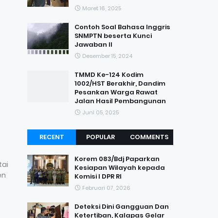
Maret 16, 2025
Contoh Soal Bahasa Inggris
SNMPTN beserta Kunci
Jawaban II
Desember 15, 2024
TMMD Ke-124 Kodim
1002/HST Berakhir, Dandim
Pesankan Warga Rawat
Jalan Hasil Pembangunan
Juni 05, 2025
RECENT
POPULAR
COMMENTS
Korem 083/Bdj Paparkan
tai
Kesiapan Wilayah kepada
en
Komisi I DPR RI
Februari 07, 2026
Deteksi Dini Gangguan Dan
Ketertiban, Kalapas Gelar