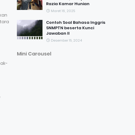
Razia Kamar Hunian
Maret 16, 2025
kan
tara
Contoh Soal Bahasa Inggris
SNMPTN beserta Kunci
Jawaban II
Desember 15, 2024
Mini Carousel
nak-
f