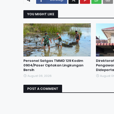
YOU MIGHT LIKE
Personel Satgas TMMD 129 Kodim
Direktora
0904/Paser Ciptakan Lingkungan
Pengawas
Bersih
Dideporta
August 06, 2026
August 0
POST A COMMENT