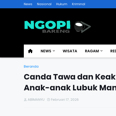
News
Nasional
Hukum
Kriminal
NEWS
WISATA
RAGAM
RE
Beranda
Canda Tawa dan Keak
Anak-anak Lubuk Man
ABIMANYU
Februari 17, 2026