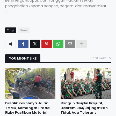
Bersinergi, Adaptif, dan Tangguh—dalam setiap
pengabdian kepada bangsa, negara, dan masyarakat.
::::
Tags
News
YOU MIGHT LIKE
Lihat semua
Di Balik Kokohnya Jalan
Bangun Disiplin Prajurit,
TMMD, Semangat Prada
Danrem 083/Bdj Ingatkan
Rizky Pastikan Material
Tidak Ada Toleransi