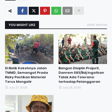
YOU MIGHT LIKE
Lihat semua
Di Balik Kokohnya Jalan
Bangun Disiplin Prajurit,
TMMD, Semangat Prada
Danrem 083/Bdj Ingatkan
Rizky Pastikan Material
Tidak Ada Toleransi
Terus Mengalir
terhadap Pelanggaran
July 27, 2026
July 25, 2026