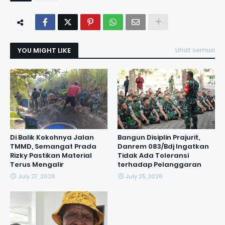
YOU MIGHT LIKE
Lihat semua
Di Balik Kokohnya Jalan
Bangun Disiplin Prajurit,
TMMD, Semangat Prada
Danrem 083/Bdj Ingatkan
Rizky Pastikan Material
Tidak Ada Toleransi
Terus Mengalir
terhadap Pelanggaran
July 27, 2026
July 25, 2026